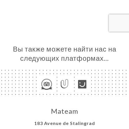
Я
ЦА
ИРОВАТЬ
ЕРЕЯ
ЫВЫ
НЮ
Вы также можете найти нас на
ЬСЯ С
следующих платформах…
Mateam
183 Avenue de Stalingrad