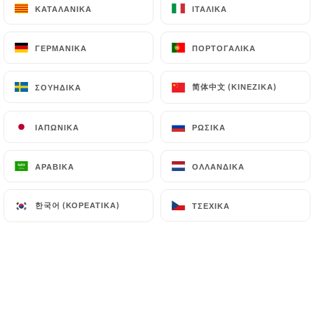
ΚΑΤΑΛΑΝΙΚΆ
ΚΑΤΑΛΑΝΙΚΆ
ΙΤΑΛΙΚΆ
ΙΤΑΛΙΚΆ
ΓΕΡΜΑΝΙΚΆ
ΓΕΡΜΑΝΙΚΆ
ΠΟΡΤΟΓΑΛΙΚΆ
ΠΟΡΤΟΓΑΛΙΚΆ
10.90€
简体中文 (ΚΙΝΈΖΙΚΑ)
简体中文 (ΚΙΝΈΖΙΚΑ)
ΣΟΥΗΔΙΚΆ
ΣΟΥΗΔΙΚΆ
10.90€
ΙΑΠΩΝΙΚΆ
ΙΑΠΩΝΙΚΆ
ΡΩΣΙΚΆ
ΡΩΣΙΚΆ
ΑΡΑΒΙΚΆ
ΑΡΑΒΙΚΆ
ΟΛΛΑΝΔΙΚΆ
ΟΛΛΑΝΔΙΚΆ
13.90€
한국어 (ΚΟΡΕΆΤΙΚΑ)
한국어 (ΚΟΡΕΆΤΙΚΑ)
ΤΣΈΧΙΚΑ
ΤΣΈΧΙΚΑ
5.00€
2.00€