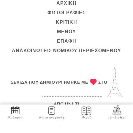
ΑΡΧΙΚΉ
ΦΩΤΟΓΡΑΦΊΕΣ
ΚΡΙΤΙΚΉ
ΜΕΝΟΎ
ΕΠΑΦΉ
ΑΝΑΚΟΙΝΏΣΕΙΣ ΝΟΜΙΚΟΎ ΠΕΡΙΕΧΟΜΈΝΟΥ
ΣΕΛΊΔΑ ΠΟΥ ΔΗΜΙΟΥΡΓΉΘΗΚΕ ΜΕ
ΣΤΟ
ΑΠΌ
UNIITI
© COPYRIGHT :ΈΤΟΣ – MATEAM – ΌΛΑ ΤΑ
Κράτηση
Λίστα αναμονής
Μενού
Itinéraire
ΔΙΚΑΙΏΜΑΤΑ ΔΙΑΤΗΡΟΎΝΤΑΙ