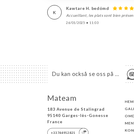
Kawtare H. bedömd
K
Accueillant, les plats sont bien prése
26/01/2025
•
11:03
Du kan också se oss på …
Mateam
HEM
183 Avenue de Stalingrad
GAL
95140 Garges-lès-Gonesse
OM
France
MEN
KON
+33744912821