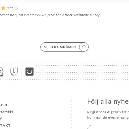
5/5
ntés et bon, on a même eu un p’tit thé offert vraiment au top
SE FLER OMDÖMEN
Följ alla ny
LERI
DÖMEN
Registrera dig för vårt
kommande evenemang 
Y
TAKT