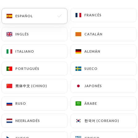
ES
MENÚ
FRANCÉS
FRANCÉS
ESPAÑOL
ESPAÑOL
INGLÉS
INGLÉS
CATALÁN
CATALÁN
ITALIANO
ITALIANO
ALEMÁN
ALEMÁN
/
INICIO
CONTACTO
Contacto
PORTUGUÉS
PORTUGUÉS
SUECO
SUECO
简体中文 (CHINO)
简体中文 (CHINO)
JAPONÉS
JAPONÉS
RUSO
RUSO
ÁRABE
ÁRABE
한국어 (COREANO)
한국어 (COREANO)
NEERLANDÉS
NEERLANDÉS
Mateam